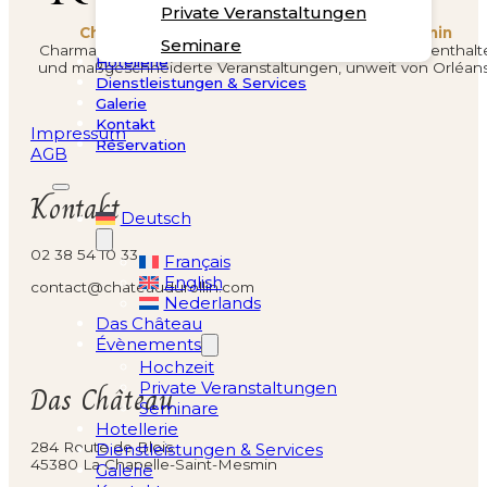
Private Veranstaltungen
Château du Rollin – La Chapelle-Saint-Mesmin
Seminare
Charmantes Anwesen für Hochzeiten, Seminare, Aufenthalt
Hotellerie
und maßgeschneiderte Veranstaltungen, unweit von Orléans
Dienstleistungen & Services
Galerie
Kontakt
Impressum
Réservation
AGB
Kontakt
Deutsch
02 38 54 10 33
Français
English
contact@chateaudurollin.com
Nederlands
Das Château
Évènements
Hochzeit
Private Veranstaltungen
Das Château
Seminare
Hotellerie
284 Route de Blois
Dienstleistungen & Services
45380 La Chapelle-Saint-Mesmin
Galerie