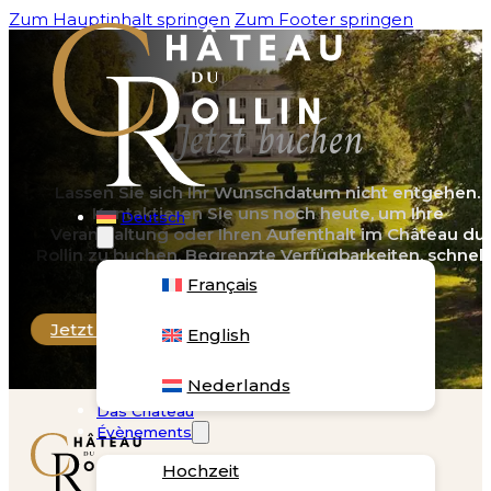
Zum Hauptinhalt springen
Zum Footer springen
Jetzt buchen
Lassen Sie sich Ihr Wunschdatum nicht entgehen.
Kontaktieren Sie uns noch heute, um Ihre
Deutsch
Veranstaltung oder Ihren Aufenthalt im Château du
Rollin zu buchen. Begrenzte Verfügbarkeiten, schnell
Antworten und persönliche Betreuung.
Français
Jetzt buchen
English
Nederlands
Das Château
Évènements
Hochzeit